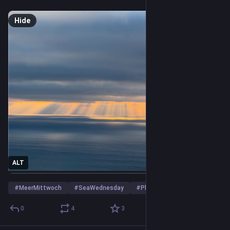
Hide
ALT
#
MeerMittwoch
#
SeaWednesday
#
Photography
0
4
3