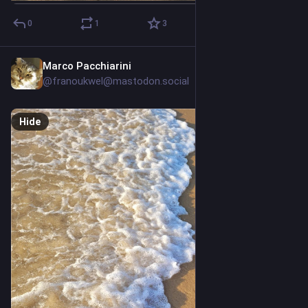
0
1
3
Marco Pacchiarini
2d
*
@franoukwel@mastodon.social
Hide