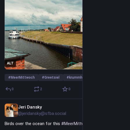
ALT
#
MeerMittwoch
#
Greetsiel
#
krummhorn
…and 5 more
0
2
0
Jeri Dansky
2d
@jeridansky@sfba.social
Birds over the ocean for this 
#
MeerMittwoch
!