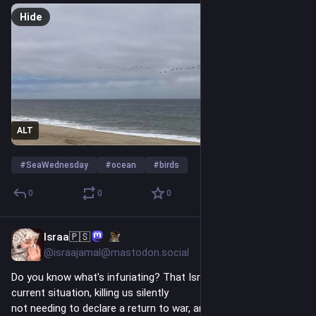
Hide
ALT
#
SeaWednesday
#
ocean
#
birds
0
0
0
Israa🇵🇸
2d
*
@israajamal@mastodon.social
Do you know what's infuriating? That Israel is happy with the 
current situation, killing us silently
not needing to declare a return to war, and even if it did 