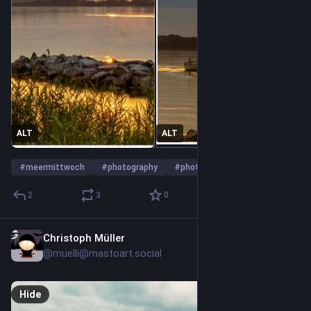
ALT
ALT
#
meermittwoch
#
photography
#
photo
…and 2 more
2
3
0
Christoph Müller
2d
*
@muelli@mastoart.social
Hide