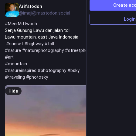
Create ac
Arifstodon
1d
@imaji@mastodon.social
Login
#
MeerMittwoch
Senja Gunung Lawu dan jalan tol
Lawu mountain, east Java Indonesia 
#
sunset
#
highway
#
toll
#
nature
#
naturephotography
#
streetphotography
#
art
#
mountain
#
natureinspired
#
photography
#
bsky
#
traveling
#
photosky
Hide