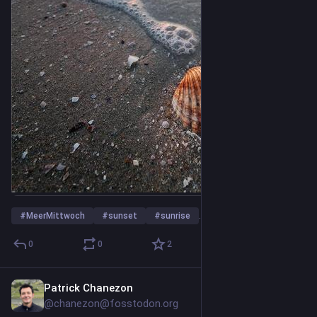
#
MeerMittwoch
#
sunset
#
sunrise
…and 6 more
0
0
2
Patrick Chanezon
1d
@chanezon@fosstodon.org