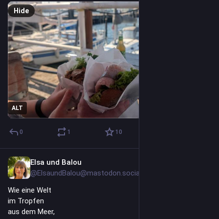
Hide
ALT
0
1
10
Elsa und Balou
2d
@ElsaundBalou@mastodon.social
Wie eine Welt 
im Tropfen 
aus dem Meer,