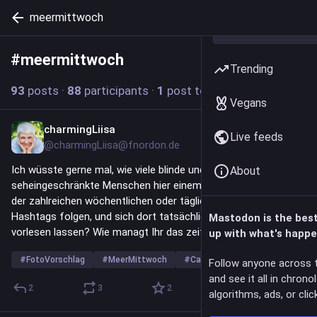
meermittwoch
#
meermittwoch
Follow hashtag
Trending
93
posts
·
88
participants
·
1
post today
Vegans
charmingLiisa
1d
Live feeds
@charmingLiisa@fnordon.de
Ich wüsste gerne mal, wie viele blinde und sehr stark 
About
seheingeschränkte Menschen hier einem oder gar mehreren 
der zahlreichen wöchentlichen oder täglichen Foto-Challenge-
Hashtags folgen, und sich dort tatsächlich die ALT-Texte 
Mastodon is the bes
vorlesen lassen? Wie managt Ihr das zeitlich? 
up with what's happe
#
FotoVorschlag
#
MeerMittwoch
#
Caturday
…and 1 more
Follow anyone across 
and see it all in chrono
2
3
2
algorithms, ads, or click