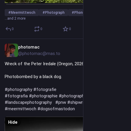
#
Meermittwoch
#
Photograph
#
PhonePhotography
…and 2 more
0
0
0
photomac
2d
@photomac@mas.to
Wreck of the Peter Iredale (Oregon, 2026)
Photobombed by a black dog. 
#
photography
#
fotografie
#
fotografia
#
photographie
#
photography
#
landscapephotography
#
pnw
#
shipwreck
#
sea
#
beach
#
meermittwoch
#
dogsofmastodon
Hide