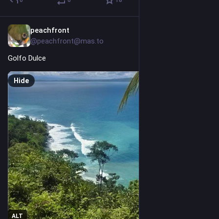
peachfront
2d
@peachfront@mas.to
Golfo Dulce
Hide
ALT