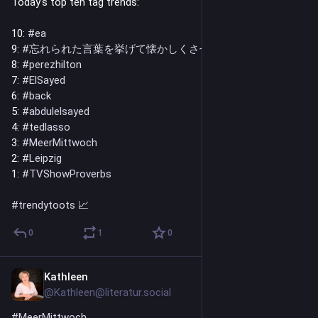
Today's top ten tag trends:
10: 
#
ea
9: 
#
忘れられた言葉を挙げて懐かしくさせた人が優勝
8: 
#
perezhilton
7: 
#
ElSayed
6: 
#
back
5: 
#
abdulelsayed
4: 
#
tedlasso
3: 
#
MeerMittwoch
2: 
#
Leipzig
1: 
#
TVShowProverbs
#
trendytoots
 📈
0
1
0
Kathleen
1d
@Kathleen@literatur.social
#
MeerMittwoch