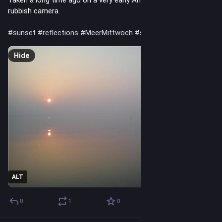
rubbish camera.
#sunset
#reflections
#MeerMittwoch
#sea
Hide
ALT
0
1
0