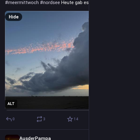
#
meermittwoch
#
nordsee
 Heute gab es interessante Wolken
Hide
ALT
0
3
14
AusderPampa
2d