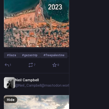
#
Gaza
#
gazastrip
#
freepalestine
…and 6 more
1
7
0
Neil Campbell
2d
@Neil_Campbell@mastodon.world
Hide