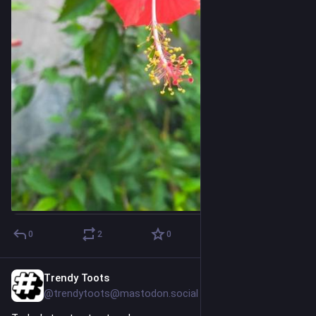
0
2
0
Trendy Toots
1d
@trendytoots@mastodon.social