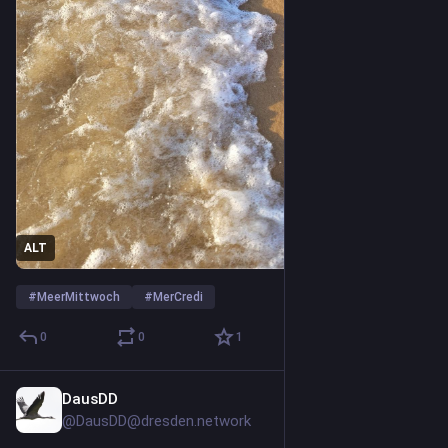
ALT
#
MeerMittwoch
#
MerCredi
0
0
1
DausDD
2d
@DausDD@dresden.network