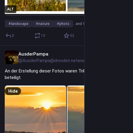
ALT
#
landscape
#
nature
#
photo
…and 1 more
0
13
52
AusderPampa
2d
@AusderPampa@dresden.network
An der Erstellung dieser Fotos waren Trillionen von Mücken 
beteiligt. 
Hide