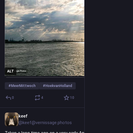
ALT
#
MeerMittwoch
#
HoekvanHolland
0
4
10
keef
2d
@keef@vernissage.photos
Taken a long time ago on a very early Android phone with a 