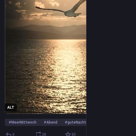
ALT
#
MeerMittwoch
#
Abend
#
guteNacht
…and 3 more
4
28
85