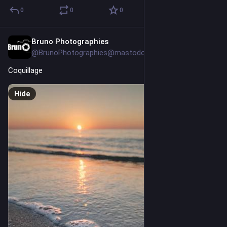
0
0
0
Bruno Photographies
1d
@BrunoPhotographies@mastodon.social
Coquillage
Hide