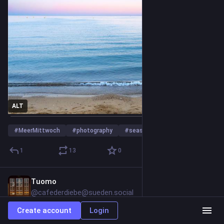
ALT
#
MeerMittwoch
#
photography
#
seascape
…and 7 more
1
13
0
Tuomo
2d
@cafederdiebe@sueden.social
Create account
Login
Hide