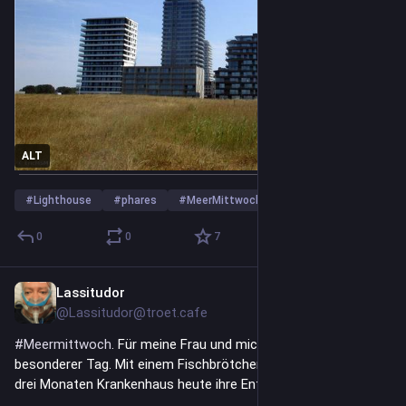
ALT
#
Lighthouse
#
phares
#
MeerMittwoch
…and 1 more
0
0
7
Lassitudor
2d
@Lassitudor@troet.cafe
#
Meermittwoch
. Für meine Frau und mich heute ein 
besonderer Tag. Mit einem Fischbrötchen haben wir nach fast 
drei Monaten Krankenhaus heute ihre Entlassung gefeiert.