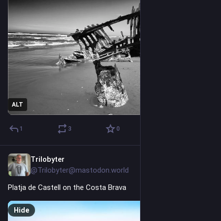
ALT
1
3
0
Trilobyter
2d
@Trilobyter@mastodon.world
Platja de Castell on the Costa Brava
Hide