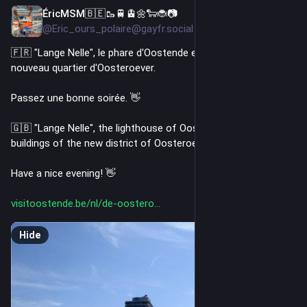
ÉricMSM🇧🇪🥾🚆🚊🌼🐑🐞📷
2d
*
@Eric_ours_polaire@gayfr.social
🇫🇷 "Lange Nelle", le phare d'Oostende et les immeubles du 
nouveau quartier d'Oosteroever. 
Passez une bonne soirée. 👋 
🇬🇧 "Lange Nelle", the lighthouse of Oostende and the 
buildings of the new district of Oosteroever.
Have a nice evening! 👋 
visitoostende.be/nl/de-oostero
Hide