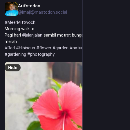
Arifstodon
1d
@imaji@mastodon.social
#
MeerMittwoch
Morning walk ☀️
Pagi hari 
#
jalanjalan
 sambil motret bunga kembang sepatu 
merah
#
Red
#
Hibiscus
#
flower
#
garden
#
natureinspired
#
gardening
#
photography
Hide