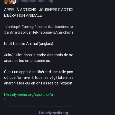
@mo@mastodon.top
APPEL À ACTIONS : JOURNÉES D’ACTION DIRECTE POUR LA 
LIBÉRATION ANIMALE
#
antispé
#
antispécisme
#
actiondirecte
#
anarchiste
#
anar
#
antifa
#
solidaritéPrisonniersAnarchistes
Unoffensive Animal (anglais)
Juin/Juillet dans le cadre des mois de solidarité avec les 
anarchistes emprisonné.es
C’est un appel à se libérer d’une telle passivité, une invitation, 
où que l’on vive, à tous les végétalien.nes, antispécistes et 
anarchistes qui en ont assez de l’exploitation animale.
lille.indymedia.org/spip.php?a
⤵️
lille.indymedia.org