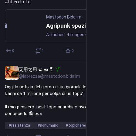
#
Liberxtuttx
Mastodon Bida.im
Agripunk spaziorifugio antispe (@agripunk@mastodon.bida.im)
Attached: 4 images Ciao a tuttɜ Finalmente abbiamo aggiornamenti sulla campagna #Agripunknonsisfratta Agripunk ha ricevuto l'ingiunzione di sfratto e un funzionario pubblico ci contatterà a breve. Nelle scorse settimane abbiamo continuato a negoziare informalmente con privati e istituzioni che possono intervenire per salvare Agripunk. Abbiamo anche inviato una nuova email per ricordare al Comune e alla Regione la nostra situazione. Vi preghiamo di sostenerci nella prima azione: una campagna di mailbombing dal 20 aprile al 25 aprile Ecco gli indirizzi dei destinatari: eugenio.giani@regione.toscana.it; filippo.boni@regione.toscana.it. Per conoscenza: p.nannini@comune.bucine.ar.it; v.menchiari@comune.bucine.ar.it
0
1
0
无用之用 ☯️ 🐋 ⚧️
Feb 23
@labrezza@mastodon.bida.im
Oggi la notizia del giorno di un giornale locale recita: "Incendio. 
Danni da 1 milione per colpa di un topo".
Il mio pensiero: best topo anarchico rivoluzionario, vorrei 
conoscerlo 😁 🐁✊
#
resistenza
#
nonumano
#
topicheresistono
…and 2 more