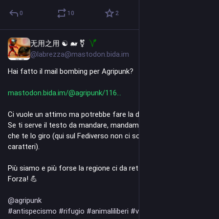
0
10
2
无用之用 ☯️ 🐋 ⚧️
Apr 20
@labrezza@mastodon.bida.im
Hai fatto il mail bombing per Agripunk?
mastodon.bida.im/@agripunk/116
Ci vuole un attimo ma potrebbe fare la differenza.
Se ti serve il testo da mandare, mandami in privato la tua email 
che te lo giro (qui sul Fediverso non ci sono abbastanza 
caratteri).
Più siamo e più forse la regione ci da retta.
Forza! 💪
@
agripunk
#
antispecismo
#
rifugio
#
animaliliberi
#
vegano
#
antispe