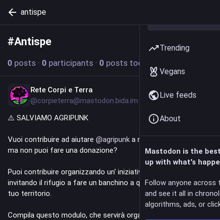
antispe
#
Antispe
Follow hashtag
Trending
0
posts
·
0
participants
·
0
posts today
Vegans
Rete Corpi e Terra
Jul 24
Live feeds
@corpieterra@mastodon.bida.im
⚠️ SALVIAMO AGRIPUNK
About
Vuoi contribuire ad aiutare 
@
agripunk
 a non essere sfrattato, 
ma non puoi fare una donazione?
Mastodon is the bes
up with what's happe
Puoi contribuire organizzando un' iniziativa benefit, oppure 
invitando il rifugio a fare un banchino a qualche iniziativa nel 
Follow anyone across 
tuo territorio.
and see it all in chrono
algorithms, ads, or click
Compila questo modulo, che servirà organizzare il lavoro tra lɜ 