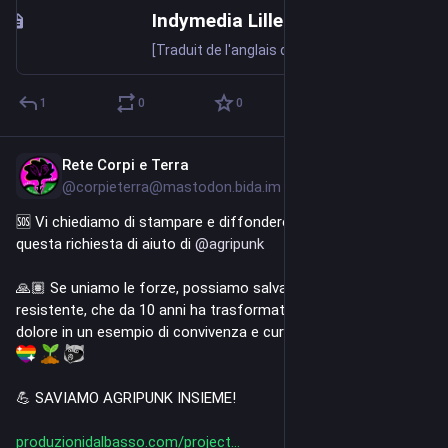
Indymedia Lille - APPEL À ACTIONS : JOURNÉES D'ACTION DIRECTE POUR LA LIBÉRATION ANIMALE
[Traduit de l'anglais depuis le site [Unoffensive Animal->https://unoffensiveanimal.is/2026/06/25/day-of-direct-action-for-animal-liberation/]] Juin/Juillet dans le cadre des mois de (...)
1
0
0
Rete Corpi e Terra
May 30
*
@corpieterra@mastodon.bida.im
🆘 Vi chiediamo di stampare e diffondere il più possibile 
questa richiesta di aiuto di 
@
agripunk
🙏🏽 Se uniamo le forze, possiamo salvare questo spazio 
resistente, che da 10 anni ha trasformato un luogo di morte e 
dolore in un esempio di convivenza e cura infraspecie. 
💪 SAVIAMO AGRIPUNK INSIEME! 
produzionidalbasso.com/project