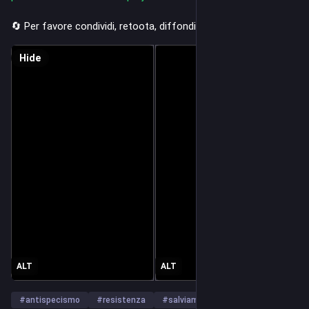
🔄 Per favore condividi, retoota, diffondi
Hide
ALT
ALT
#
antispecismo
#
resistenza
#
salviamoagripunk
…and 5 more