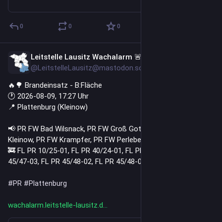
0
0
0
Leitstelle Lausitz Wachalarm 🚨
10h
@LeitstelleLausitz@mastodon.social
🔥🌳 Brandeinsatz - B:Fläche
🕐 2026-08-09, 17:27 Uhr
📍 Plattenburg (Kleinow)
📢 PR FW Bad Wilsnack, PR FW Groß Gottschow, PR FW 
Kleinow, PR FW Krampfer, PR FW Perleberg, PR FW Uenze
🚒 FL PR 10/25-01, FL PR 40/24-01, FL PR 45/41-02, FL PR 
45/47-03, FL PR 45/48-02, FL PR 45/48-04
#
PR
#
Plattenburg
wachalarm.leitstelle-lausitz.d