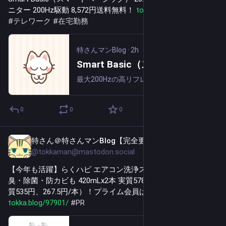
ニター 200Hz駆動 8,572円送料無料！ 
tokka.blog/255905/
#
PR
#
テレワーク
#
在宅勤務
特さんマンBlog
·
2h
Smart Basic（スマートベーシック） 23.8インチゲーミングモニター 200Hz駆動 8,572円送料無料！
最大200Hzの高リフレッシュレートとIPSパネルを搭載し、ゲームから動画視聴、テレワークまで快適に楽しめる23.8インチゲーミングモニターです。IPSパネル採用により鮮やかな色彩と広い視野角を実現。最大200Hzの高リフレッシュレートで動...
0
0
0
特さん＠特さんマンBlog【完全更新通知用】
3h
@tokkaman@mastodon.social
【今年も活躍】らくハピ エアコン洗浄スプレー Nextplus 消
臭・除菌・防カビも 420mLx2本 実質578円（289円/本）（実
質535円、267.5円/本）！プライム会員は送料無料！ 
tokka.blog/97901/
#
PR