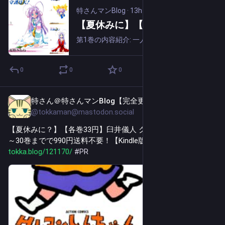
特さんマンBlog
·
13h
【夏休みに】【完結】【各巻99円】まもって守護月天！ 1～10巻 全巻で990円送料不要！【Kindle】
第1巻の内容紹介: 一人暮らしで寂しさを抱える少年と、ご主人様をあらゆる不幸から守る役目を持つ守護月天の美少女とのファンタジー・ラブストーリー。一人暮らしの中学２年生・七梨太助（しちり・たすけ）は、中国を旅する父親から支天輪（してんりん）と...
0
0
0
特さん＠特さんマンBlog【完全更新通知用】
13h
@tokkaman@mastodon.social
【夏休みに？】【各巻33円】臼井儀人 クレヨンしんちゃん 1
～30巻までで990円送料不要！【Kindle版】 
tokka.blog/121170/
#
PR