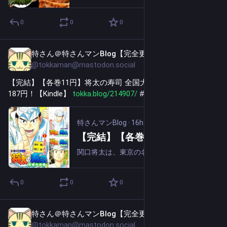
0
0
0
特さん＠特さんマンBlog【完全更新通知用】
16h
@tokkaman@mastodon.social
【完結】【各巻11円】将太の寿司 全国大会編 1～17巻 全巻で
187円！【Kindle】 
tokka.blog/214907/
#
PR
特さんマンBlog
·
16h
【完結】【各巻11円】将太の寿司 全国大会編 1～17巻 全巻で187円！【Kindle】
関口将太は、東京の名店・鳳寿司で働く新人寿司職人。故郷小樽で父が営む寿司店を手助けする為、日夜、修行に励み、新人寿司職人の登竜門「新人寿司職人コンクール」で優勝、全国大会への進出を決めていた。そして今、日本一の寿司職人を決めるべく、選ばれた...
0
0
0
特さん＠特さんマンBlog【完全更新通知用】
16h
@tokkaman@mastodon.social