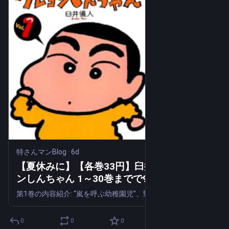
特さんマンBlog
·
6d
【夏休みに】【各巻33円】臼井儀人 クレヨ
ンしんちゃん 1～30巻までで990円送料不
要！【Kindle版】
第1巻の内容紹介: “嵐を呼ぶ幼稚園児”、野原しんのすけ！ あのおバカは永遠に止まらない!? お買い物好きの母ちゃん、ハイレグ＆女子大生に弱い父ちゃん、幼稚園には風間くんやネネちゃん、激バトルが続く吉永＆松坂先生もいて、毎日が大騒動！ 嵐を...
0
0
0