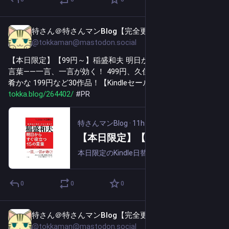
特さん＠特さんマンBlog【完全更新通知用】
11h
@tokkaman@mastodon.social
【本日限定】【99円～】稲盛和夫 明日からすぐ役立つ１５の
言葉――一言、一言が効く！ 499円、久住昌之 ひとり飲み飯 
肴かな 199円など30作品！【Kindleセール】 
tokka.blog/264402/
#
PR
特さんマンBlog
·
11h
【本日限定】【99円～】稲盛和夫 明日からすぐ役立つ１５の言葉――一言、一言が効く！ 499円、久住昌之 ひとり飲み飯 肴かな 199円など30作品！【Kindleセール】
本日限定のKindle日替わりセールで本日は30作品がセール中です。以下はセール品の中でレビューの多い5作品です。・大田 嘉仁 稲盛和夫 明日からすぐ役立つ１５の言葉――一言、一言が効く！ 499円・菅原道仁 そのお金のムダづかい、やめられ...
0
0
0
特さん＠特さんマンBlog【完全更新通知用】
11h
@tokkaman@mastodon.social