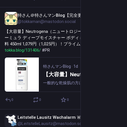
特さん＠特さんマンBlog【完全更新通知用】
1d
@tokkaman@mastodon.social
【大容量】Neutrogena（ニュートロジーナ) ノルウェーフォ
ーミュラ ディープモイスチャー ボディミルク 乾燥肌用 無香
料 450ml 1,079円（1,025円）！プライム会員は送料無料！ 
tokka.blog/131406/
#
PR
特さんマンBlog
·
1d
【大容量】Neutrogena（ニュートロジーナ) ノルウェーフォーミュラ ディープモイスチャー ボディミルク 乾燥肌用 無香料 450ml 1,079円（1,025円）！プライム会員は送料無料！
一般的な乾燥肌の方におすすめのボディミルクです。たっぷり使える大容量タイプ。毎日使うことで、やわらかな、健康で美しい肌に保ちます。冬の日々の乾燥ケアに 。純度99%グリセリンが角層の奥まで浸透。1回の使用で肌に適切な水分を補給し、うるおいを...
0
0
0
Leitstelle Lausitz Wachalarm 🚨
1d
@LeitstelleLausitz@mastodon.social