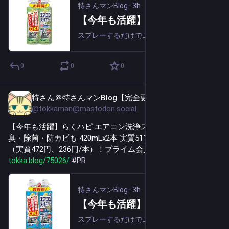
特さんマンBlog
·
3h
【今年も活躍】らくハピ エアコン洗浄スプレー Nextplus 消臭・除菌・防カビも 420mLx2本 実質578円（289円/本）（実質535円、267.5円/本）！プライム会員は送料無料！
スプレーするだけでエアコンを簡単洗浄。エアコンが2台あるご家庭や買い置きに便利でお得な2本パック。緑茶ポリフェノールと除菌剤を配合。すっきり消臭・しっかり除菌。エアコンのフィンに発生したカビの増殖を抑える。(全ての菌やカビを除去するわけでは...
0
0
0
特さん＠特さんマンBlog【完全更新通知用】
3h
@tokkaman@mastodon.social
【今年も活躍】らくハピ エアコン洗浄スプレー Nextplus 消
臭・除菌・防カビも 420mLx2本 実質511円（255.5円/本）
（実質472円、236円/本）！プライム会員は送料無料！ 
tokka.blog/75026/
#
PR
特さんマンBlog
·
3h
【今年も活躍】らくハピ エアコン洗浄スプレー Nextplus 消臭・除菌・防カビも 420mLx2本 実質511円（255.5円/本）（実質472円、236円/本）！プライム会員は送料無料！
スプレーするだけでエアコンを簡単洗浄。エアコンが2台あるご家庭や買い置きに便利でお得な2本パック。緑茶ポリフェノールと除菌剤を配合。すっきり消臭・しっかり除菌。エアコンのフィンに発生したカビの増殖を抑える。(全ての菌やカビを除去するわけでは...