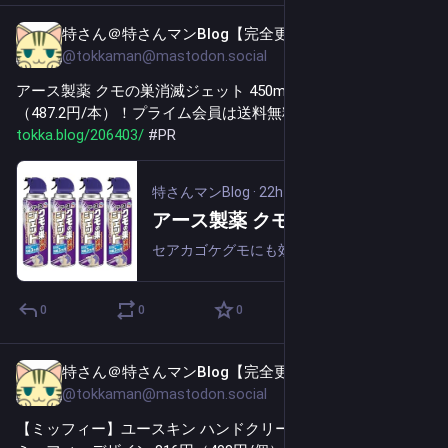
特さん＠特さんマンBlog【完全更新通知用】
22h
@tokkaman@mastodon.social
アース製薬 クモの巣消滅ジェット 450ml×4本 実質1,949円
（487.2円/本）！プライム会員は送料無料！ 
tokka.blog/206403/
#
PR
特さんマンBlog
·
22h
アース製薬 クモの巣消滅ジェット 450ml×4本 実質1,949円（487.2円/本）！プライム会員は送料無料！
セアカゴケグモにも効くクモ用殺虫剤です。シリコーンコートでクモが巣を張ることを予防する効果と、直接スプレーして駆除するダブルの効果のジェットスプレーです。直接スプレーすれば、素早くクモを駆除できます。（卵も駆除できます）。強力ジェット噴射な...
0
0
0
特さん＠特さんマンBlog【完全更新通知用】
23h
@tokkaman@mastodon.social
【ミッフィー】ユースキン ハンドクリーム 80g（40g×2個） 