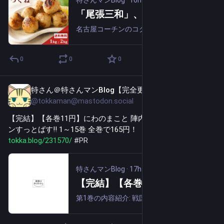
特さんマンBlog
·
16h
「尾張三和」、純鶏名古屋コーチン入りつくね 1kg 2,086円、2kg 3,780円（1,890円/kg）送料無料！
名古屋コーチンのコクと旨味が詰まった、ふっくら柔らか食感がこだわりのふっくらジューシーなつくねです。いつもと違ったつくねを食べたい方にいかがでしょうか。加熱調理済なので、電子レンジで温めるだけで簡単にお召し上がりいただけます。鍋・スープの具...
0
0
0
特さん＠特さんマンBlog【完全更新通知用】
17h
@tokkaman@mastodon.social
【完結】【各巻11円】にわのまこと 陣内流柔術武闘伝 真島ク
ンすっとばす!! 1～15巻 全巻で165円！【Kindle】 
tokka.blog/231570/
#
PR
特さんマンBlog
·
17h
【完結】【各巻11円】にわのまこと 陣内流柔術武闘伝 真島クンすっとばす!! 1～15巻 全巻で165円！【Kindle】
第1巻の内容紹介: 戦国時代に誕生した武術・陣内流柔術。最強の格闘技ともいわれ、その使い手である主人公・真島零は中学時代、ケンカじゃ負け知らずの不良だったが、高校入学を契機に世界最強の格闘家を目指しマジメになることを決意する。空手や柔道、ボ...