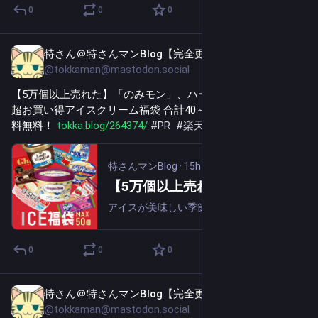
0
0
0
特さん＠特さんマンBlog【完全更新通知用】
15h
@tokkaman@mastodon.social
【5万個以上売れた】「のみモン」、ハーゲンダッツ4個入り 
超お買い得アイスクリーム福袋 合計40～50個入り 5,150円送
料無料！ 
tokka.blog/264374/
#
PR
#
楽天お買い物マラソン
特さんマンBlog
·
15h
【5万個以上売れた】「のみモン」、ハーゲンダッツ4個入り 超お買い得アイスクリーム福袋 合計40～50個入り 5,150円送料無料！
アイスが美味しい季節にウレシイ、ハーゲンダッツ4個）、森永製菓・明治・赤城乳業など人気メーカーのアイスから合計40～50個のアイスの詰合せの福袋です（※中身をお選びいただくことはできません）。冷凍庫にたっぷり40個以上のアイスを常備しておけ...
0
0
0
特さん＠特さんマンBlog【完全更新通知用】
15h
@tokkaman@mastodon.social