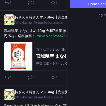
0
0
0
Create ac
Login
特さん＠特さんマンBlog【完全更新通知用】
1h
@tokkaman@mastodon.social
宮城県産 まなむすめ 10kg 令和7年産 無洗米 3,999円（1999.5
円/5㎏）送料無料！ 
tokka.blog/264470/
#
PR
特さんマンBlog
·
1h
宮城県産 まなむすめ 10kg 令和7年産 無洗米 3,999円（1999.5円/5㎏）送料無料！
冷害に強くおいしいひとめぼれの良さを引き継いだ、ひとめぼれの子どもです。 食味はひとめぼれに近いお米です。 大切に育てた「ひとめぼれ」の 「可愛いわが娘」を宜しくと生産者の願いを込めて「まなむすめ」と名付けられました。大きめな粒に適度な粘り...
0
0
0
特さん＠特さんマンBlog【完全更新通知用】
2h
@tokkaman@mastodon.social
Smart Basic（スマートベーシック） 23.8インチゲーミングモ