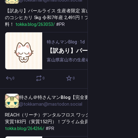
@tokkaman@mastodon.social
【訳あり】パールライス 生産者限定 富山県産 白米 関野さん
のコシヒカリ 5kg 令和7年産 2,491円！プライム会員は送料無
料！ 
tokka.blog/263053/
#
PR
特さんマンBlog
·
1d
【訳あり】パールライス 生産者限定 富山県産 白米 関野さんのコシヒカリ 5kg 令和7年産 2,491円！プライム会員は送料無料！
富山県富山市の生産者、関野紀義さんが育てたコシヒカリ。 田んぼの命である土づくりからこだわり、もみ殻や魚粉などの有機質を取り入れた土づくりを実践。 長年積み重ねた経験と知識で田んぼごとのクセを見極め、愛情込めて育てています。賞味期限が短いこ...
0
0
0
特さん＠特さんマンBlog【完全更新通知用】
1d
@tokkaman@mastodon.social
REACH（リーチ）デンタルフロス ワックス加工 50m 無香料 
実質183円（実質152円）！プライム会員は送料無料！ 
tokka.blog/264266/
#
PR