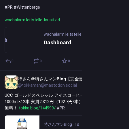
#
PR
#
Wittenberge
wachalarm.leitstelle-lausitz.d
wachalarm.leitstelle-lausitz.de
Dashboard
0
0
0
特さん＠特さんマンBlog【完全更新通知用】
1d
@tokkaman@mastodon.social
UCC ゴールドスペシャル アイスコーヒー 無糖 紙パック 
1000ml×12本 実質2,312円（192.7円/本）！プライム会員送料
無料！ 
tokka.blog/144999/
#
PR
特さんマンBlog
·
1d