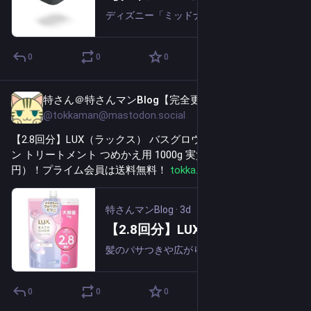
ディズニー「ミッドナイト」デザインを採用した、超小型・45W対応のUSB-C急速充電器です。500円玉ほどのコンパクトサイズでバッグやポケットにも収まりやすく、スマートフォンからノートPCまで幅広いUSB-C機器をこれ1台でスピーディーに充...
0
0
0
特さん＠特さんマンBlog【完全更新通知用】
20h
@tokkaman@mastodon.social
【2.8回分】LUX（ラックス） バスグロウ リペアアンドシャイ
ン トリートメント つめかえ用 1000g 実質716円（実質666
円）！プライム会員は送料無料！ 
tokka.blog/263873/
#
PR
特さんマンBlog
·
3d
【2.8回分】LUX（ラックス） バスグロウ リペアアンドシャイン トリートメント つめかえ用 1000g 747円（706円）！プライム会員は送料無料！【24時まで】
髪のパサつきや広がりをケアし、まとまりのあるツヤ髪へ導くラックスのトリートメントです。保水ケアとダメージ補修を同時に叶える処方を採用し、「ぷるぷる浸透ウォーターゼリー」が髪内部にうるおいをチャージしてキープ。乾燥による広がりやパサつきを抑え...
0
0
0