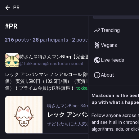
PR
#
PR
Follow hashtag
Trending
216
posts
·
28
participants
·
2
posts today
Vegans
特さん＠特さんマンBlog【完全更新通知用】
34m
Live feeds
@tokkaman@mastodon.social
レック アンパンマン ノンアルコール 除菌シート（56枚入×12
About
個） 実質1,590円（132.5円/個）（実質1,493円、124.4円/
個）！プライム会員は送料無料！ 
tokka.blog/208487/
#
PR
Mastodon is the bes
up with what's happe
特さんマンBlog
·
34m
レック アンパンマン ノンアルコール 除菌シート（56枚入×12個） 実質1,590円（132.5円/個）（実質1,493円、124.4円/個）！プライム会員は送料無料！
Follow anyone across 
and see it all in chrono
子どもたちに大人気の「それいけ！アンパンマン」がデザインされた、ノンアルコールタイプの除菌ウェットシートです。品質にこだわった日本製。お子様が喜ぶアンパンマンのデザインで、手や口まわりを拭くのを嫌がるときでも楽しく清潔にできます。アルコール...
algorithms, ads, or click