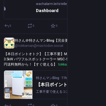
wachalarm.leitstelle-lausitz.de
Dashboard
0
0
0
特さん＠特さんマンBlog【完全更新通知用】
11h
@tokkaman@mastodon.social
【本日ポイントオトク】【工事不要】MAXZEN 14畳対応 
3.5kW パワフルスポットクーラー MSC-ST35-WH 実質32,309
円送料無料から！【すぐ使える】 
tokka.blog/263819/
#
PR
特さんマンBlog
·
11h
【本日ポイントオトク】【工事不要】MAXZEN 14畳対応 3.5kW パワフルスポットクーラー MSC-ST35-WH 実質32,309円送料無料から！【すぐ使える】
工事不要で使えるコンプレッサー式スポットクーラーです。コンセントに挿して排気ダクトを設置するだけで、エアコンが設置できない部屋でも手軽に涼しい空間を作れます。寝室や子ども部屋、脱衣所、キッチンなどエアコンがない場所で大活躍。賃貸住宅でも設置...
0
0
0