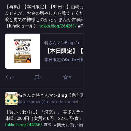
【再掲】【本日限定】【99円～】山崎元 難しいことはわかり
ませんが、お金の増やし方を教えてください！ 499円、愛と
涙と勇気の神様ものがたり まんが古事記 499円など30作品！
【Kindleセール】 
tokka.blog/264261/
#
PR
特さんマンBlog
·
1d
【本日限定】【99円～】山崎元 難しいことはわかりませんが、お金の増やし方を教えてください！ 499円、愛と涙と勇気の神様ものがたり まんが古事記 499円など30作品！【Kindleセール】
本日限定のKindle日替わりセールで本日は30作品がセール中です。以下はセール品の中でレビューの多い5作品です。・山崎元, 大橋弘祐 図解・最新 難しいことはわかりませんが、お金の増やし方を教えてください！ 499円・ふわこういちろう, ...
0
0
0
特さん＠特さんマンBlog【完全更新通知用】
15h
@tokkaman@mastodon.social
【買いまわりに】「河京」、 喜多方ラーメン 4食入り 醤油・
味噌 1,000円（実質910円、227.5円/食）送料無料！ 
tokka.blog/244866/
#
PR
#
楽天お買い物マラソン