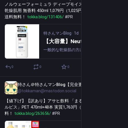
ノルウェーフォーミュラ ディープモイスチャー ボディミルク 
乾燥肌用 無香料 450ml 1,079円（1,025円）！プライム会員は
送料無料！ 
tokka.blog/131406/
#
PR
特さんマンBlog
·
1d
【大容量】Neutrogena（ニュートロジーナ) ノルウェーフォーミュラ ディープモイスチャー ボディミルク 乾燥肌用 無香料 450ml 1,079円（1,025円）！プライム会員は送料無料！
一般的な乾燥肌の方におすすめのボディミルクです。たっぷり使える大容量タイプ。毎日使うことで、やわらかな、健康で美しい肌に保ちます。冬の日々の乾燥ケアに 。純度99%グリセリンが角層の奥まで浸透。1回の使用で肌に適切な水分を補給し、うるおいを...
0
0
0
特さん＠特さんマンBlog【完全更新通知用】
14h
@tokkaman@mastodon.social
【値下げ】【訳あり】アサヒ飲料 「まるしぼりオレンジ＆カ
ルピス」PET 470ml×48本 実質1,763円（36.7円/本）送料無
料！ 
tokka.blog/263656/
#
PR