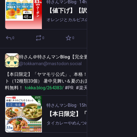
特さんマンBlog
·
14h
【値下げ】【訳あり】アサヒ飲料 「まるしぼりオレンジ＆カルピス」PET 470ml×48本 実質1,763円（36.7円/本）送料無料！
オレンジとカルピスの爽やかな甘ずっぱさが束の間の休憩時間を心地よくしてくれます。ビタミンB6も入っています。オレンジとカルピスで気分をもっと前向きへスイッチ！賞味期限2026年08月31日のわけあり品です。リンク先のクーポン利用で1,452...
0
0
0
特さん＠特さんマンBlog【完全更新通知用】
15h
@tokkaman@mastodon.social
【本日限定】「ヤマモリ公式」、本格！タイのごちそうセッ
ト（12種類33個） 暑中見舞い＆夏のお楽しみ福袋 5,000円送
料無料！ 
tokka.blog/264383/
#
PR
#
楽天お買い物マラソン
特さんマンBlog
·
15h
【本日限定】「ヤマモリ公式」、本格！タイのごちそうセット（12種類33個） 暑中見舞い＆夏のお楽しみ福袋 5,000円送料無料！
タイカレーやめんつゆなどの人気商品がセットになったヤマモリ公式ショップ限定の2026年夏福袋です。タイフードの詰め合わせや、そうめんを楽しむためのめんつゆセットなど、複数のラインナップが用意されています。セット内容はタイカレーグリーン×7個...