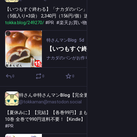
【いつもすぐ終わる】「ナカダのパン」、桜あんぱん 15個
（5個入り×3袋） 2,340円（156円/個）送料無料！ 
tokka.blog/249270/
#
PR
#
楽天お買い物マラソン
特さんマンBlog
·
5d
【いつもすぐ終わる】「ナカダのパン」、桜あんぱん 15個（5個入り×3袋） 2,340円（156円/個）送料無料！
ナカダのパンがお作りする栃木県佐野市名物の桜あんぱんは、厳選した小豆を使用した最高ランクのこしあんを使用し、味が濃く滑らかな食感が特徴です。米麹菌と炊いたご飯を混ぜ合わせた生地は、もちもちでしっとり。栃木県産のコシヒカリを使用しており、独特...
0
0
0
特さん＠特さんマンBlog【完全更新通知用】
13h
@tokkaman@mastodon.social
【夏休みに】【完結】【各巻99円】まもって守護月天！ 1～
10巻 全巻で990円送料不要！【Kindle】 
tokka.blog/264396/
#
PR