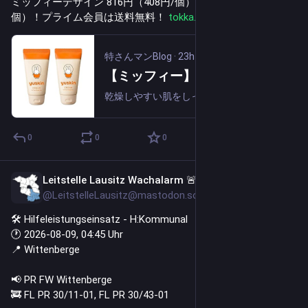
ミッフィーデザイン 816円（408円/個）（775円、387.5円/
個）！プライム会員は送料無料！ 
tokka.blog/264285/
#
PR
特さんマンBlog
·
23h
【ミッフィー】ユースキン ハンドクリーム 80g（40g×2個） ミッフィーデザイン 816円（408円/個）（775円、387.5円/個）！プライム会員は送料無料！
乾燥しやすい肌をしっかり保湿しながら、手指だけでなくお肌に合えば全身のケアにも使えます。ミッフィーデザインのコンパクトなチューブタイプなので、外出先での乾燥対策にも活躍します。4つの有効成分がひび・あかぎれ・しもやけを改善し、2つのうるおい...
0
0
0
Leitstelle Lausitz Wachalarm 🚨
23h
@LeitstelleLausitz@mastodon.social
🛠️ Hilfeleistungseinsatz - H:Kommunal
🕐 2026-08-09, 04:45 Uhr
📍 Wittenberge
📢 PR FW Wittenberge
🚒 FL PR 30/11-01, FL PR 30/43-01