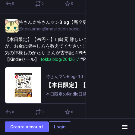
0
0
0
特さん＠特さんマンBlog【完全更新通知用】
1d
@tokkaman@mastodon.social
【本日限定】【99円～】山崎元 難しいことはわかりません
が、お金の増やし方を教えてください！ 499円、愛と涙と勇
気の神様ものがたり まんが古事記 499円など30作品！
【Kindleセール】 
tokka.blog/264261/
#
PR
特さんマンBlog
·
1d
【本日限定】【99円～】山崎元 難しいことはわかりませんが、お金の増やし方を教えてください！ 499円、愛と涙と勇気の神様ものがたり まんが古事記 499円など30作品！【Kindleセール】
本日限定のKindle日替わりセールで本日は30作品がセール中です。以下はセール品の中でレビューの多い5作品です。・山崎元, 大橋弘祐 図解・最新 難しいことはわかりませんが、お金の増やし方を教えてください！ 499円・ふわこういちろう, ...
0
0
0
Create account
Login
特さん＠特さんマンBlog【完全更新通知用】
1d