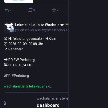
0
0
0
Leitstelle Lausitz Wachalarm 🚨
8h
@LeitstelleLausitz@mastodon.social
🛠️ Hilfeleistungseinsatz - H:Klein
🕐 2026-08-09, 20:08 Uhr
📍 Perleberg
📢 PR FW Perleberg
🚒 FL PR 10/43-01
#
PR
#
Perleberg
wachalarm.leitstelle-lausitz.d
wachalarm.leitstelle-lausitz.de
Dashboard