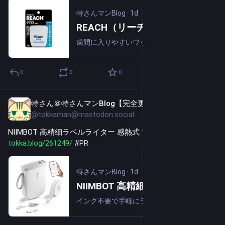
特さんマンBlog
·
1d
REACH（リーチ）デンタルフロス ワックス加工 50m 無香料 実質183円（実質152円）！プライム会員は送料無料！
歯間に入りやすいワックス加工の定番フロスです。極細繊維が優しくきれいに歯垢を除去します。フロス初心者の方、歯間がせまい方にピッタリ。91ポイント付き（決済画面で付与を確認してください）＆リンク先でAmazon販売分に利用できる50％オフクー...
0
0
0
特さん＠特さんマンBlog【完全更新通知用】
1d
@tokkaman@mastodon.social
NIIMBOT 高精細ラベルライター 感熱式 1,999円送料無料！ 
tokka.blog/261249/
#
PR
特さんマンBlog
·
1d
NIIMBOT 高精細ラベルライター 感熱式 1,999円送料無料！
インク不要で手軽にラベル作成ができる、スマートフォン対応の充電式ラベルプリンターです。キッチンや書類、ケーブル類などを分かりやすく整理でき、家庭でも仕事でもラベル作成が簡単に行えます。300dpiの高精細印刷に対応し、小さな文字やロゴも鮮明...