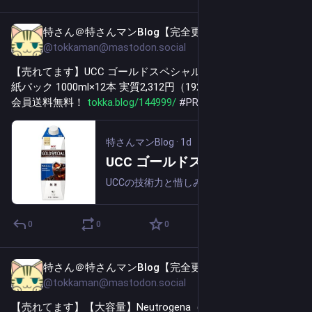
特さん＠特さんマンBlog【完全更新通知用】
13h
@tokkaman@mastodon.social
【売れてます】UCC ゴールドスペシャル アイスコーヒー 無糖 
紙パック 1000ml×12本 実質2,312円（192.7円/本）！プライム
会員送料無料！ 
tokka.blog/144999/
#
PR
特さんマンBlog
·
1d
UCC ゴールドスペシャル アイスコーヒー 無糖 紙パック 1000ml×12本 実質2,312円（192.7円/本）！プライム会員送料無料！
UCCの技術力と惜しみない手間ひまにより、コーヒーの奥深さが味わえる本格アイスコーヒー。豆の個性を最大限に引き出す“単品焙煎” で広がる香りと豊かなコクを実現。ブラックだけでなく、ミルクともよく合う味わい。「サステナブルなコーヒー調達」豆5...
0
0
0
特さん＠特さんマンBlog【完全更新通知用】
13h
@tokkaman@mastodon.social
【売れてます】【大容量】Neutrogena（ニュートロジーナ) 