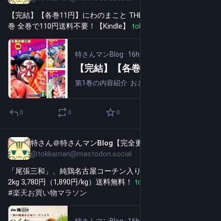
【完結】【各巻11円】にわのまこと THE MOMOTAROH 1～10
巻 全巻で110円送料不要！【Kindle】 
tokka.blog/264306/
#
PR
特さんマンBlog
·
16h
【完結】【各巻11円】にわのまこと THE MOMOTAROH 1～10巻 全巻で110円送料不要！【Kindle】
第1巻の内容紹介: おとぎ話「桃太郎」の子孫であるプロレスラーのザ・モモタロウが、さまざまなライバルとリングで闘いを繰り広げるギャグアクション！！太平プロレスに所属し、ホープとして活躍するモモタロウの前に、次々と挑戦者が現れるが・・。にわの...
0
0
0
特さん＠特さんマンBlog【完全更新通知用】
16h
@tokkaman@mastodon.social
「尾張三和」、純鶏名古屋コーチン入りつくね 1kg 2,086円、
2kg 3,780円（1,890円/kg）送料無料！ 
tokka.blog/97841/
#
PR
#
楽天お買い物マラソン