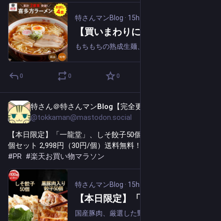
特さんマンBlog
·
15h
【買いまわりに】「河京」、 喜多方ラーメン 4食入り 醤油・味噌 1,000円（実質910円、227.5円/食）送料無料！
もちもちの熟成生麺、醤油スープのセット。2億食を突破した、創業から35年変わらないスープを使い続けている黄色いパッケージが目印の喜多方ラーメンです。モチモチツルツルの麺の秘密は、一等級の小麦粉。独自の配合でブレンドした2種類の小麦粉に、名水...
0
0
0
特さん＠特さんマンBlog【完全更新通知用】
15h
@tokkaman@mastodon.social
【本日限定】「一龍堂」、しそ餃子50個 ＆ 黒豚肉入り餃子50
個セット 2,998円（30円/個）送料無料！ 
tokka.blog/264367/
#
PR
#
楽天お買い物マラソン
特さんマンBlog
·
15h
【本日限定】「一龍堂」、しそ餃子50個 ＆ 黒豚肉入り餃子50個セット 2,998円（30円/個）送料無料！
国産豚肉、厳選した野菜、こだわりの皮を使用した大満足の冷凍餃子セットです。お弁当のおかず、夕食のおかずの一品、晩酌のお供など使い方はいろいろ。新鮮なしその香りが口の中に広がるしそ餃子。 しそエキスで生産したしそ餃子ではなく、シーズンに合わせ...