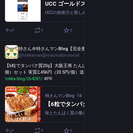
UCC ゴールドスペシャル アイスコーヒー 無糖 紙パック 1000ml×12本 実質2,312円（192.7円/本）！プライム会員送料無料！
UCCの技術力と惜しみない手間ひまにより、コーヒーの奥深さが味わえる本格アイスコーヒー。豆の個性を最大限に引き出す“単品焙煎” で広がる香りと豊かなコクを実現。ブラックだけでなく、ミルクともよく合う味わい。「サステナブルなコーヒー調達」豆5...
0
0
0
特さん＠特さんマンBlog【完全更新通知用】
1d
@tokkaman@mastodon.social
【6粒でタンパク質20g】大阪王将 たんぱく餃子 3袋（120
個）セット 実質2,456円（20.5円/個）送料無料から！ 
tokka.blog/264281/
#
PR
特さんマンBlog
·
1d
【6粒でタンパク質20g】大阪王将 たんぱく餃子 3袋（120個）セット 実質2,456円（20.5円/個）送料無料から！
味とたんぱく質の量のバランスにこだわった冷凍餃子です。１皿（６粒）で約 20gのたんぱく質を手軽に摂取することができて、１日の栄養バランスをサポートします。1袋40粒入りの大容量パックなので、食卓にもう１品欲しい時にもうれしいメニュー、お弁...
0
0
0