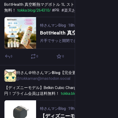
BottHealth 真空断熱マグボトル 1L ストロー付き 1,104円送料
無料！ 
tokka.blog/264310/
#
PR
#
楽天お買い物マラソン
特さんマンBlog
·
18h
BottHealth 真空断熱マグボトル 1L ストロー付き 1,104円送料無料！
片手でサッと開閉できるワンタッチロック付きのステンレスボトル。ハンドル付きで持ち運びやすく、直飲みとストローの2WAYで使える便利な水筒です。冷たい飲み物を長時間キープできるので、暑い日の持ち歩きにも便利です。ステンレス真空二重構造で保冷・...
0
0
0
特さん＠特さんマンBlog【完全更新通知用】
19h
@tokkaman@mastodon.social
【ディズニーモデル】Belkin Cubic Charger 45W 充電器 1,891
円！プライム会員は送料無料！ 
tokka.blog/260901/
#
PR
特さんマンBlog
·
19h
【ディズニーモデル】Belkin Cubic Charger 45W 充電器 1,891円！プライム会員は送料無料！