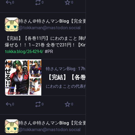
0
0
0
特さん＠特さんマンBlog【完全更新通知用】
17h
@tokkaman@mastodon.social
【完結】【各巻11円】にわのまこと 陣内流柔術流浪伝 真島、
爆ぜる！！ 1～21巻 全巻で231円！【Kindle】 
tokka.blog/264294/
#
PR
特さんマンBlog
·
17h
【完結】【各巻11円】にわのまこと 陣内流柔術流浪伝 真島、爆ぜる！！ 1～21巻 全巻で231円！【Kindle】
にわのまことの代表作「陣内流柔術武闘伝 真島クンすっとばす!!」の続編、「陣内流柔術流浪伝 真島、爆ぜる!!」が新装版となって登場！ 第1巻の内容紹介: 戦国時代に端を発する古武術・陣内流柔術の使い手である、真島零。空手や柔道、ボクシング等...
0
0
0
特さん＠特さんマンBlog【完全更新通知用】
18h
@tokkaman@mastodon.social