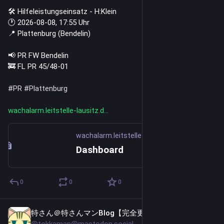
🛠️ Hilfeleistungseinsatz - H:Klein
🕐 2026-08-08, 17:55 Uhr
📍 Plattenburg (Bendelin)
📢 PR FW Bendelin
🚒 FL PR 45/48-01
#
PR
#
Plattenburg
wachalarm.leitstelle-lausitz.d
wachalarm.leitstelle-lausitz.de
Dashboard
0
0
0
特さん＠特さんマンBlog【完全更新通知用】
1d