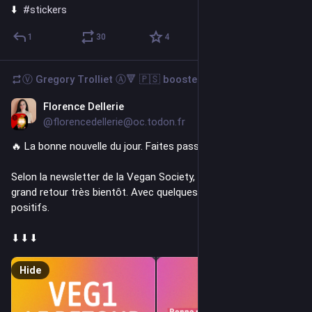
⬇️  
#
stickers
1
30
4
Ⓥ Gregory Trolliet Ⓐ🔻 🇵🇸
boosted
Florence Dellerie
1d
@florencedellerie@oc.todon.fr
🔥 La bonne nouvelle du jour. Faites passer le mot ! 😊
Selon la newsletter de la Vegan Society, la 
#
VEG1
 va faire son 
grand retour très bientôt. Avec quelques changements 
positifs. 
⬇⬇⬇
Hide