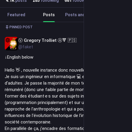
4.1
K
posts
283
following
681
followers
Featured
Posts
Posts and replies
Media
PINNED POST
Ⓥ Gregory Trolliet Ⓐ🔻 🇵🇸
Mar 19, 2025
*
@faket
↓English below
Hello 👋 , nouvelle instance donc nouvelle 
#
presentation
.
Je suis un ingénieur en informatique 💻 et un formateur 
d'adultes. Je passe la majorité de mon temps de travail 
rémunéré (donc une faible partie de mon temps au final) à 
former des étudiant·e·s sur des sujets informatiques 
(programmation principalement) et sur un cours qui se 
rapproche de l'anthropologie et qui a pour objectif d'étudier les 
influences de l'évolution historique de l'informatique sur notre 
société contemporaine.
En parallèle de ça, j'encadre des formations sur des questions 