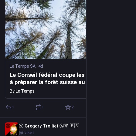
Le Temps SA
·
4d
Le Conseil fédéral coupe les fonds destinés
à préparer la forêt suisse au changement
climatique
By
Le Temps
1
1
2
Ⓥ Gregory Trolliet Ⓐ🔻 🇵🇸
4d
@faket