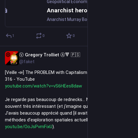
Geopolitical Economy Report
·
Jun 14, 2019
Anarchist hero Murray Bookchin was a Zionist who whitewashed Israel's colonialism and war crimes - Geopolitical Economy Report
Anarchist Murray Bookchin was a Zionist who whitewashed Israel and justified its colonialist policies against Arabs, calling them "imperialists"
1
0
0
Ⓥ Gregory Trolliet Ⓐ🔻 🇵🇸
Jul 27
*
@faket
[Veille 📣] The PROBLEM with Capitalism - Smarter Every Day 
316 - YouTube
youtube.com/watch?v=vS6HEes8daw
Je regarde pas beaucoup de rednecks… Mais Destin est 
souvent très intéressant (et j’imagine que c’est pas le seul).
J’avais beaucoup apprécié quand [il avait dénoncé les 
méthodes d’exploration spatiales actuelles de la NASA](
youtu.be/OoJsPvmFixU
).