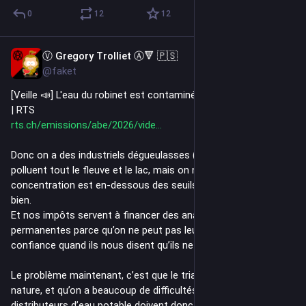
0
12
12
Ⓥ Gregory Trolliet Ⓐ🔻 🇵🇸
Jul 28
@faket
[Veille 📣] L'eau du robinet est contaminée : faut-il s'inquiéter ? 
| RTS
rts.ch/emissions/abe/2026/vide
Donc on a des industriels dégueulasses (Syngenta) qui 
polluent tout le fleuve et le lac, mais on nous explique que la 
concentration est en-dessous des seuils limites, donc tout va 
bien.
Et nos impôts servent à financer des analyses couteuses et 
permanentes parce qu’on ne peut pas leur (Syngenta) faire 
confiance quand ils nous disent qu’ils ne rejettent plus rien.
Le problème maintenant, c’est que le triazole est dans la 
nature, et qu’on a beaucoup de difficultés à le supprimer. Nos 
distributeurs d’eau potable doivent donc dépenser 