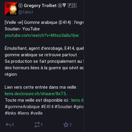
Ⓥ Gregory Trolliet Ⓐ🔻 🇵🇸
21h
@faket
[Veille 📣] Gomme arabique (E414) : l’ingrédient de la guerre au 
Soudan- YouTube
youtube.com/watch?v=Mtso3a0u1bw
Émulsifiant, agent d’enrobage, E414, quelque soit son nom, la 
gomme arabique se retrouve partout.
Sa production se fait principalement au Soudan et implique 
des horreurs liées à la guerre qui sévit actuellement dans la 
région.
Lien vers cette entrée dans ma veille : 
liens.declosure.ch/shaare/8xT5
Toute ma veille est disponible ici : 
liens.declosure.ch/
#
gommeArabique
#
E414
#
Soudan
#
géopolitique
#
veilleVidéo
#
links
#
liens
#
veille
0
5
2