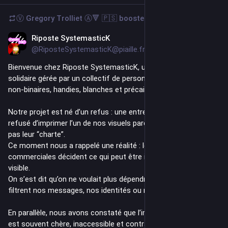
Ⓥ Gregory Trolliet Ⓐ🔻 🇵🇸
boosted
Riposte SystemasticK
1d
@RiposteSystemasticK@piaille.fr
Bienvenue chez Riposte SystemasticK, une imprimerie 
solidaire gérée par un collectif de personnes queers, trans, 
non‑binaires, handies, blanches et précaires.
Notre projet est né d’un refus : une entreprise allemande a 
refusé d’imprimer l’un de nos visuels parce qu’il ne respectait 
pas leur “charte”. 
Ce moment nous a rappelé une réalité : les structures 
commerciales décident ce qui peut être imprimé, diffusé, 
visible. 
On s’est dit qu’on ne voulait plus dépendre de structures qui 
filtrent nos messages, nos identités ou nos luttes.
En parallèle, nous avons constaté que l’impression de stickers 
est souvent chère, inaccessible et contraignante.