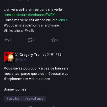
Lien vers cette entrée dans ma veille : 
liens.declosure.ch/shaare/FWRK
Toute ma veille est disponible ici : 
liens.declosure.ch/
#
Soudan
#
révolution
#
anarchisme
#
links
#
liens
#
veille
1
0
0
Ⓥ Gregory Trolliet Ⓐ🔻 🇵🇸
3d
@faket
Vous savez pourquoi y a pas de bannières de 
#
cookies
 sur 
mes sites, parce que c’est nécessaire que si t’essaie 
d’espionner tes visiteureuses.
Bonne journée.
#
webdev
#
surveillance