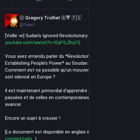
Ⓥ Gregory Trolliet Ⓐ🔻 🇵🇸
2d
@faket
[Veille 📣] Sudan's Ignored Revolutionary Charter  - YouTube
youtube.com/watch?v=ISyFtL2hq1Q
Vous avez entendu parler du *Revolutionary Charter for 
Establishing People’s Power* au Soudan ?
Comment est-ce possible qu’un mouvement aussi massif 
soit silencié en Europe ?
Il est maintenant primordial d’apprendre des révolutions 
passées et de celles en contemporaines si on veut pouvoir 
avancer.
Encore un sujet à creuser !
[Le document est disponible en anglais ici](
voidnetwork.gr/wp-
content/uplo
).