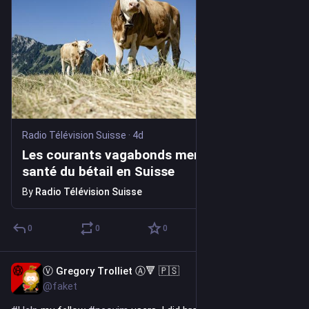
Radio Télévision Suisse
·
4d
Les courants vagabonds menacent la
santé du bétail en Suisse
By
Radio Télévision Suisse
0
0
0
Ⓥ Gregory Trolliet Ⓐ🔻 🇵🇸
5d
@faket