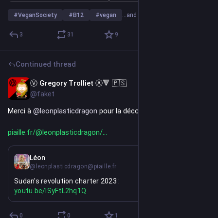
#
VeganSociety
#
B12
#
vegan
…and 1 more
3
31
9
Continued thread
Ⓥ Gregory Trolliet Ⓐ🔻 🇵🇸
2d
@faket
Merci à 
@
leonplasticdragon
 pour la découverte ❤️ 
piaille.fr/@leonplasticdragon/
3d
Léon
@leonplasticdragon@piaille.fr
Sudan's revolution charter 2023 :
https://
youtu.be/ISyFtL2hq1Q
0
0
1