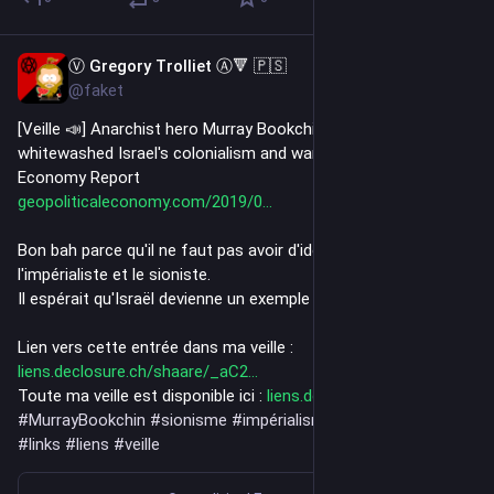
Ⓥ Gregory Trolliet Ⓐ🔻 🇵🇸
Jul 28
@faket
[Veille 📣] Anarchist hero Murray Bookchin was a Zionist who 
whitewashed Israel's colonialism and war crimes - Geopolitical 
Economy Report
geopoliticaleconomy.com/2019/0
Bon bah parce qu'il ne faut pas avoir d'idoles, voici Bookchin 
l'impérialiste et le sioniste.
Il espérait qu'Israël devienne un exemple de fédéralisme.
Lien vers cette entrée dans ma veille : 
liens.declosure.ch/shaare/_aC2
Toute ma veille est disponible ici : 
liens.declosure.ch/
#
MurrayBookchin
#
sionisme
#
impérialisme
#
critique
#
links
#
liens
#
veille