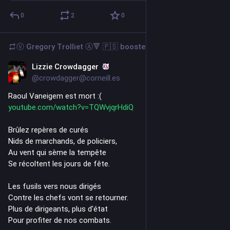
0
2
0
Ⓥ Gregory Trolliet Ⓐ🔻 🇵🇸
boosted
Lizzie Crowdagger
Jul 30
@crowdagger@corneill.es
Raoul Vaneigem est mort :( 
youtube.com/watch?v=TQWvjqrHdiQ
Brûlez repères de curés
Nids de marchands, de policiers,
Au vent qui sème la tempête
Se récoltent les jours de fête.
Les fusils vers nous dirigés
Contre les chefs vont se retourner.
Plus de dirigeants, plus d'état
Pour profiter de nos combats.