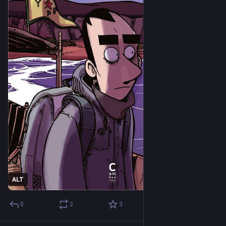
ALT
0
2
3