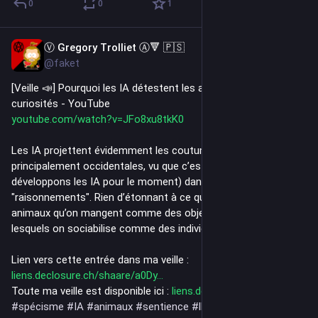
0
0
1
Ⓥ Gregory Trolliet Ⓐ🔻 🇵🇸
3d
@faket
[Veille 📣] Pourquoi les IA détestent les animaux ? – La boite à 
curiosités - YouTube
youtube.com/watch?v=JFo8xu8tkK0
Les IA projettent évidemment les coutumes humaines (et 
principalement occidentales, vu que c’est nous qui 
développons les IA pour le moment) dans leurs 
"raisonnements". Rien d’étonnant à ce qu’elles considèrent les 
animaux qu’on mangent comme des objets, et ceux avec 
lesquels on sociabilise comme des individus à part entière.
Lien vers cette entrée dans ma veille : 
liens.declosure.ch/shaare/a0Dy
Toute ma veille est disponible ici : 
liens.declosure.ch/
#
spécisme
#
IA
#
animaux
#
sentience
#
llm
#
veilleVidéo