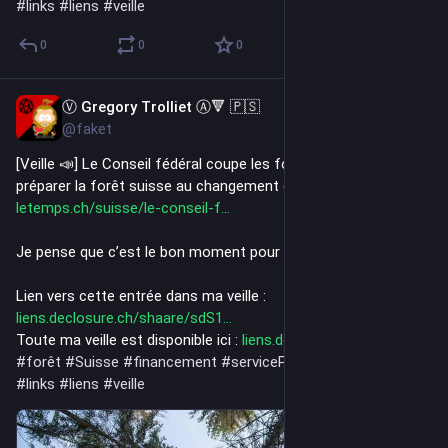
#
links
#
liens
#
veille
0
0
0
Ⓥ Gregory Trolliet Ⓐ🔻 🇵🇸
3d
@faket
[Veille 📣] Le Conseil fédéral coupe les fonds destinés à 
préparer la forêt suisse au changement climatique - Le Temps
letemps.ch/suisse/le-conseil-f
Je pense que c’est le bon moment pour ça, oui.
Lien vers cette entrée dans ma veille : 
liens.declosure.ch/shaare/sdS1
Toute ma veille est disponible ici : 
liens.declosure.ch/
#
forêt
#
Suisse
#
financement
#
servicePublic
#
links
#
liens
#
veille