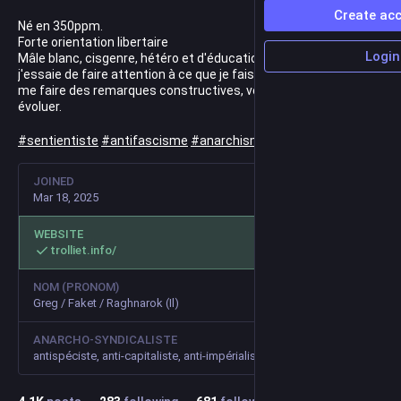
Create ac
Né en 350ppm.
Forte orientation libertaire
Login
Mâle blanc, cisgenre, hétéro et d'éducation bourgeoise, mais
j'essaie de faire attention à ce que je fais et dis. N'hésitez pas à
me faire des remarques constructives, vous m'aiderez ainsi à
évoluer.
#
sentientiste
#
antifascisme
#
anarchisme
#
teamNoSeed
JOINED
Mar 18, 2025
WEBSITE
trolliet.info/
NOM (PRONOM)
Greg / Faket / Raghnarok (Il)
ANARCHO-SYNDICALISTE
antispéciste, anti-capitaliste, anti-impérialismes, logiciel libre, éducation nouvelle