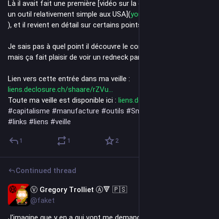
Là il avait fait une première [vidéo sur la difficulté de produire 
un outil relativement simple aux USA](
youtu.be/3ZTGwcHQfLY
), et il revient en détail sur certains points dans cette vidéo.
Je sais pas à quel point il découvre le concept du capitalisme, 
mais ça fait plaisir de voir un redneck parler du problème.
Lien vers cette entrée dans ma veille : 
liens.declosure.ch/shaare/rZVu
Toute ma veille est disponible ici : 
liens.declosure.ch/
#
capitalisme
#
manufacture
#
outils
#
SmarterEveryDay
#
links
#
liens
#
veille
1
1
2
Continued thread
Ⓥ Gregory Trolliet Ⓐ🔻 🇵🇸
Jul 27
@faket
J'imagine que y en a qui vont me demander à quoi ça 