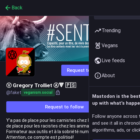
Back
Trending
Vegans
Live feeds
Request to follow
About
Ⓥ Gregory Trolliet Ⓐ🔻 🇵🇸
@
faket
veganism.social
Mastodon is the bes
up with what's happe
Request to follow
Follow anyone across 
Y’a pas de place pour les carnistes chez les antifascistes, pas
and see it all in chrono
de place pour les racistes chez les animalistes ! L1312
algorithms, ads, or click
Formateur aux outils et à la sobriété numérique
Attention, ce compte est politisé!