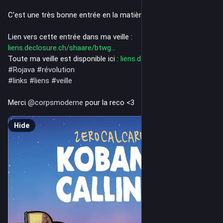
C’est une très bonne entrée en la matière, très facile à suivre.
Lien vers cette entrée dans ma veille : 
liens.declosure.ch/shaare/btwg
Toute ma veille est disponible ici : 
liens.declosure.ch/
#
Rojava
#
révolution
#
links
#
liens
#
veille
Merci 
@
corpsmoderne
 pour la reco <3
Hide