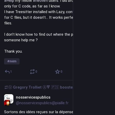
#
Help
 my fellow 
#
neovim
 users. I did broke my autoindent, but 
only for C code, as far as I know.
I have Treesitter installed with Lazy, configured to work also 
for C files, but it doesn’t… It works perfectly with like html 
files.
I don’t know how to find out where the problem is, can 
someone help me ?
Thank you.
#
nvim
1
0
0
Ⓥ Gregory Trolliet Ⓐ🔻 🇵🇸
boosted
nosservicespublics
Jul 30
@nosservicespublics@piaille.fr
Sortons des idées reçues sur la dépense publique.