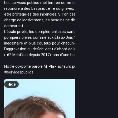
Les services publics mettent en commun des moyens pour 
répondre à des besoins : être soigné•es, éduqué•es, se loger, 
être protégé•es des incendies. Si l'on cesse de les prendre en 
charge collectivement, les besoins ne disparaissent pas, ils 
demeurent.
L'école privée, les complémentaires santé, bientôt les 
pompiers privés comme aux États-Unis ? C'est à la fois plus 
inégalitaire et plus coûteux pour chacun•e. D'autant que 
l'aggravation du déficit vient d'abord de la baisse des recettes 
(-62 Mds€/an depuis 2017), pas d'une hausse des dépenses.
Notre co-porte parole M. Pla - acteurs publics TV 
#
servicespublics
Hide