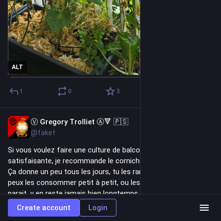
ALT
1
0
3
Ⓥ Gregory Trolliet Ⓐ🔻 🇵🇸
Jul 27
@faket
Si vous voulez faire une culture de balcon et hyper 
satisfaisante, je recommande le cornichon 🥰
Ça donne un peu tous les jours, tu les ranges au vinaigre et tu 
peux les consommer petit à petit, ou les stocker pour l'hiver (y 
parait, y en reste jamais bien longtemps chez moi…)
Create account
Login
Hide