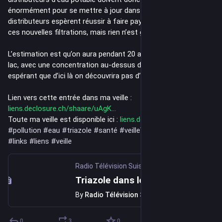
énormément pour se mettre à jour dans leurs filtrations. Les 
distributeurs espèrent réussir à faire payer les pollueurs pour 
ces nouvelles filtrations, mais rien n’est garanti.
L’estimation est qu’on aura pendant 20 ans du triazole dans le 
lac, avec une concentration au-dessus du seuil actuel, en 
espérant que d’ici là on découvrira pas d’autres pollutions…
Lien vers cette entrée dans ma veille : 
liens.declosure.ch/shaare/uAgK
Toute ma veille est disponible ici : 
liens.declosure.ch/
#
pollution
#
eau
#
triazole
#
santé
#
veilleVidéo
#
links
#
liens
#
veille
Radio Télévision Suisse
·
Mar 24
Triazole dans le Léman : la facture d’une pollution historique
By
Radio Télévision Suisse
0
3
0