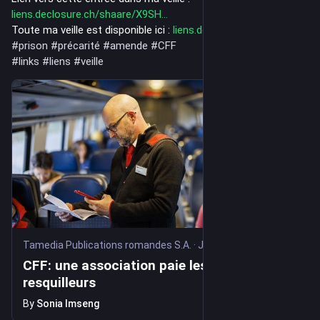
liens.declosure.ch/shaare/X9SH
Toute ma veille est disponible ici : 
liens.declosure.ch/
#
prison
#
précarité
#
amende
#
CFF
#
links
#
liens
#
veille
Tamedia Publications romandes S.A.
·
Jul 30
CFF: une association paie les amendes des
resquilleurs
By
Sonia Imseng