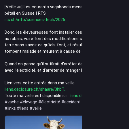
[Veille 📣] Les courants vagabonds menacent la santé du 
bétail en Suisse | RTS
rts.ch/info/sciences-tech/2026
Donc, les éleveureuses font installer des systèmes électriques 
au rabais, voire font des modifications sur leurs mises à la 
terre sans savoir ce qu’iels font, et résultat les vaches 
tombent malade et meurent à cause de ça.
Quand on pense qu’il suffirait d’arrêter de faire n’importe quoi 
avec l’électricité, et d’arrêter de manger les animaux.
Lien vers cette entrée dans ma veille : 
liens.declosure.ch/shaare/3hbT
Toute ma veille est disponible ici : 
liens.declosure.ch/
#
vache
#
élevage
#
électricité
#
accident
#
links
#
liens
#
veille