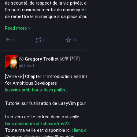
de sécurité, de respect de la vie privée, de sensibilisation à 
l'impact environnemental du numérique ou encore dans le but 
de remettre le numérique à sa place d'outil.
En plus de ça, je suis militant de l’éducation nouvelle au sein 
Read more
des Ceméa, militant de gauche radicale à tendance anarcho-
syndicaliste, et évidemment militant antispéciste. En ce 
1
1
11
moment j’essaie de comprendre pourquoi la quasi-totalité des 
luttes ont des œillères énormes sur la question de 
l’exploitation animale.
Ⓥ Gregory Trolliet Ⓐ🔻 🇵🇸
2h
Je pouet majoritairement en français, mais je réagis en anglais 
@faket
également.
[Veille 📣] Chapter 1: Introduction and Installation - LazyVim 
for Ambitious Developers
→ English here
lazyvim-ambitious-devs.phillip
Hello 👋 , new instance so new 
#
presentation
.
Tutoriel sur l’utilisation de LazyVim pour NeoVim.
I'm a software engineer 💻 and adult teacher. I spend most of 
Lien vers cette entrée dans ma veille : 
my paid working time (so a small part of my time in the end) 
liens.declosure.ch/shaare/mvV8
teaching students on IT subjects (mainly programming) and 
Toute ma veille est disponible ici : 
liens.declosure.ch/
on a course that is closer to anthropology and which aims to 