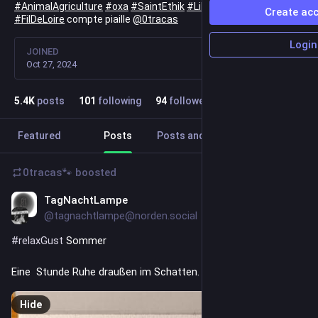
#
AnimalAgriculture
#
oxa
#
SaintEthik
#
LiberaciónAnimal
Create ac
#
FilDeLoire
compte piaille
@
0tracas
Login
JOINED
Oct 27, 2024
5.4
K
posts
101
following
94
followers
Featured
Posts
Posts and replies
Media
0tracas🐾
boosted
TagNachtLampe
8h
*
@tagnachtlampe@norden.social
#
relaxGust
 Sommer
Eine  Stunde Ruhe draußen im Schatten. Vor ein paar Tagen.
Hide