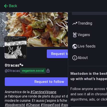
Back
Trending
Vegans
Live feeds
Request to follow
About
0tracas🐾
@
0tracas
veganism.social
Mastodon is the bes
up with what's happe
Request to follow
Follow anyone across 
Animatrice de la
#
CantineVégane
and see it all in chrono
je fabrique une ronde de plats du jour et de saison dans ma
algorithms, ads, or click
modeste cuisine. Et aussi j'aspire à fiche la paix aux
#
animaux
#
biodiversité
#
Chasse
#
VeganFood
#
spécisme
#
nucléaire