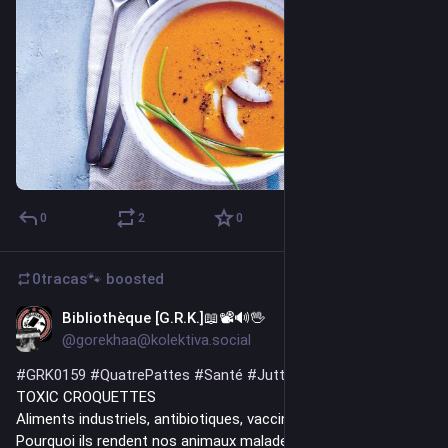
0
2
0
0tracas🐾
boosted
Bibliothèque [G.R.K.]📖📽️🔊🖖
Dec 4, 2025
@gorekhaa@kolektiva.social
#
GRK0159
#
QuatrePattes
#
Santé
#
JuttaZIEGLER
TOXIC CROQUETTES
Aliments industriels, antibiotiques, vaccins…
Pourquoi ils rendent nos animaux malades