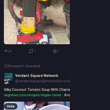
0
1
1
0tracas🐾
boosted
Verdant Square Network
9h
@verdantsquare@mastodon.world
Silky Coconut Tomato Soup With Charred Garlic Toast 
vegnews.com/recipes/vegan-toma
#
vegan
#
vegetarian
Hide