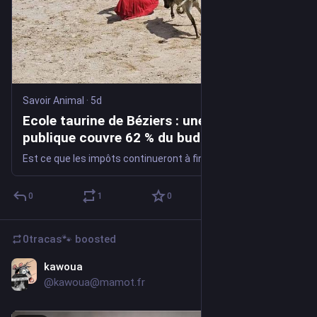
Savoir Animal
·
5d
Ecole taurine de Béziers : une subvention
publique couvre 62 % du budget de
l’association ⋆ Savoir Animal
Est ce que les impôts continueront à financer une structure dont l'objet est de former des enfants à mettre à mort un animal
0
1
0
0tracas🐾
boosted
kawoua
4d
@kawoua@mamot.fr