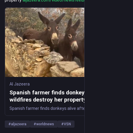
Al Jazeera
Spanish farmer finds donkeys alive after
wildfires destroy her property
Spanish farmer finds donkeys alive after wildfires destroy her property
#
aljazeera
#
worldnews
#
VSN