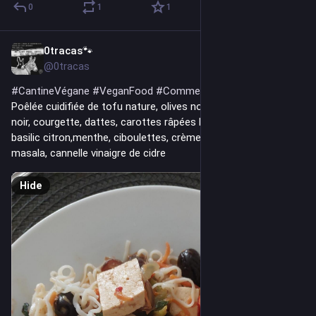
0
1
1
0tracas🐾
2d
@0tracas
#
CantineVégane
#
VeganFood
#
CommeUnLundi
Poêlée cuidifiée de tofu nature, olives noires, tomate, poivron 
noir, courgette, dattes, carottes râpées lactofermentées, 
basilic citron,menthe, ciboulettes, crème de riz, tamari, garam 
masala, cannelle vinaigre de cidre
Hide