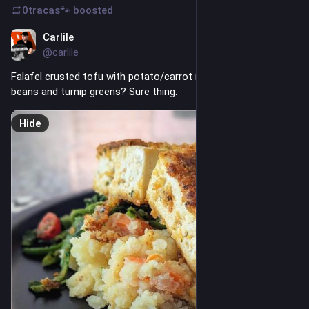
0tracas🐾
boosted
Carlile
4d
@carlile
Falafel crusted tofu with potato/carrot mash, sauteed green 
beans and turnip greens? Sure thing.
Hide