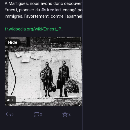
A Martigues, nous avons donc découvert Ernest Pignon-
Ernest, pionnier du 
#
streetart
 engagé pour les pauvres, les 
immigrés, l'avortement, contre l'apartheid ...
fr.wikipedia.org/wiki/Ernest_P
Hide
ALT
0
2
2