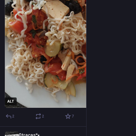
ALT
2
2
7
0tracas🐾
3d