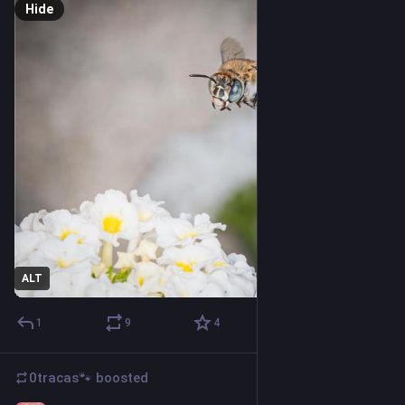
Hide
ALT
1
9
4
0tracas🐾
boosted