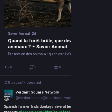
Savoir Animal
·
2d
Quand la forêt brûle, que deviennent les
animaux ? ⋆ Savoir Animal
Protection des animaux : qu'en est-il d'un hérisson, d'une salamandre ou des jeunes oiseaux encore au nid ?
0
0
0
0tracas🐾
boosted
Verdant Square Network
2d
@verdantsquare@mastodon.world
Spanish farmer finds donkeys alive after wildfires destroy her 
property 
aljazeera.com/video/newsfeed/2