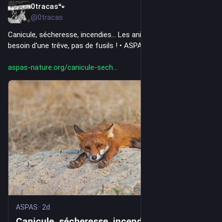
0tracas🐾
2d
@0tracas
Canicule, sécheresse, incendies... Les animaux sauvages ont 
besoin d'une trêve, pas de fusils ! • ASPAS
aspas-nature.org/canicule-sech
ASPAS
·
2d
Canicule, sécheresse, incendies... Les