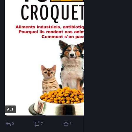
À partir de cas cliniques et avec une bonne dose d’humour, 
l’auteur explique comment repérer et remettre en question les 
régimes et les soins vétérinaires qui ne se justifient pas.
Vous saurez :
Comment donner à votre animal une alimentation «naturelle» 
qui respecte ses besoins nutritionnels et lui permettra de vivre 
longtemps en bonne santé.
Comment distinguer, dès la salle d’attente, un vétérinaire qui 
se préoccupe davantage de la santé des animaux que de son 
portemonnaie.
-------------------------------
Jutta Ziegler
est vétérinaire depuis 30 ans en Autriche. Elle est spécialisée 
en nutrition animale.
ALT
0
7
6