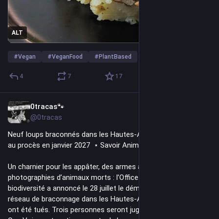
ALT
#
Vegan
#
VeganFood
#
PlantBased
4
7
17
0tracas🐾
4d
@0tracas
Neuf loups braconnés dans les Hautes-Alpes : One Voice sera 
au procès en janvier 2027  ⋆ Savoir Animal
Un charnier pour les appâter, des armes à feu, des 
photographies d’animaux morts : l’Office français de la 
biodiversité a annoncé le 28 juillet le démantèlement d’un 
réseau de braconnage dans les Hautes-Alpes. Neuf loups y 
ont été tués. Trois personnes seront jugées en janvier 2027 et 