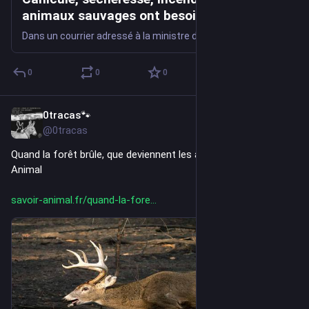
animaux sauvages ont besoin d'une trêve,
pas de fusils ! • ASPAS
Dans un courrier adressé à la ministre de la Transition écologique, 5 associations de protection de la nature* parmi lesquelles l’ASPAS demandent la suspension de la chasse en France. Alors que la France traverse l’un des étés les plus destructeurs de son histoire, marqué par des canicules à répétition, une sécheresse généralisée et des incendies […]
0
0
0
0tracas🐾
2d
@0tracas
Quand la forêt brûle, que deviennent les animaux ? ⋆ Savoir 
Animal
savoir-animal.fr/quand-la-fore