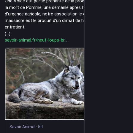
One Voice est partie prenante de la procédure. Dix jours après 
la mort de Pomme, une semaine après l’adoption de la loi 
d’urgence agricole, notre association le dit sans détour : ce 
massacre est le produit d’un climat de haine que l’État 
entretient. 
(...)
savoir-animal.fr/neuf-loups-br
Savoir Animal
·
5d