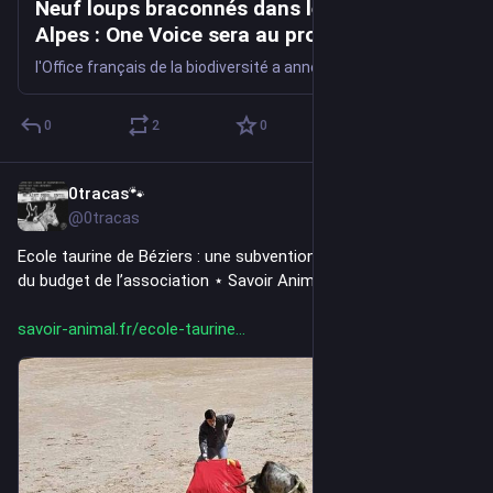
Neuf loups braconnés dans les Hautes-
Alpes : One Voice sera au procès en janvier
2027 ⋆ Savoir Animal
l'Office français de la biodiversité a annoncé le 28 juillet le démantèlement d'un réseau de braconnage dans les Hautes-Alpes.
0
2
0
0tracas🐾
4d
@0tracas
Ecole taurine de Béziers : une subvention publique couvre 62 % 
du budget de l’association ⋆ Savoir Animal
savoir-animal.fr/ecole-taurine