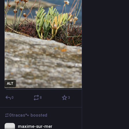
ALT
0
8
3
0tracas🐾
boosted
maxime-sur-mer
5d
*