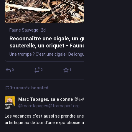
Faune Sauvage
·
2d
Reconnaître une cigale, un grillon, une
sauterelle, un criquet - Faune Sauvage
Une trompe ? C’est une cigale ! De longues antennes ? Probablement une sauterelle ou [...]
0
2
1
0tracas🐾
boosted
Marc Tapages, sale conne 🐰⏚🚲🎺
2d
*
@marctapages@framapiaf.org
Les vacances c'est aussi se prendre une immense claque 
artistique au détour d'une expo choisie aléatoirement.