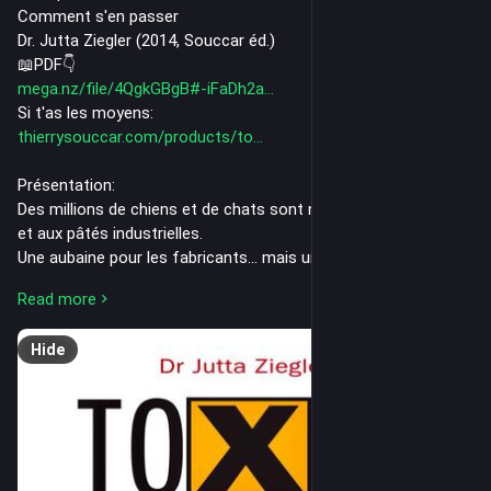
Comment s'en passer
Dr. Jutta Ziegler (2014, Souccar éd.)
📖PDF👇
mega.nz/file/4QgkGBgB#-iFaDh2a
Si t'as les moyens:
thierrysouccar.com/products/to
Présentation:
Des millions de chiens et de chats sont nourris aux croquettes 
et aux pâtés industrielles.
Une aubaine pour les fabricants... mais une catastrophe pour 
la santé des animaux.
Read more
La vétérinaire Jutta Ziegler s’est penchée sur la composition 
des croquettes. Son verdict :
Hide
formulation inadaptée, ingrédients de mauvaise qualité, les 
croquettes sont en grande partie responsables de la flambée 
du diabète, du surpoids, des maladies rénales, des allergies... 
observée chez les animaux de compagnie, mais aussi et 
surtout de la diminution de leur durée de vie.