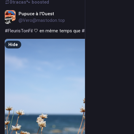
0tracas🐾
boosted
Pupuce à l'Ouest
2d
@Vero@mastodon.top
#
FleurisTonFil
 🤍 en même temps que 
#
PartageTaMer
 💙
Hide