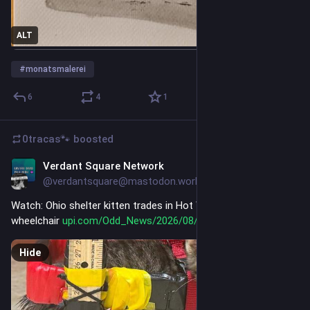
ALT
#
monatsmalerei
6
4
1
0tracas🐾
boosted
Verdant Square Network
9h
@verdantsquare@mastodon.world
Watch: Ohio shelter kitten trades in Hot Wheels for custom 
wheelchair 
upi.com/Odd_News/2026/08/05/Ci
Hide