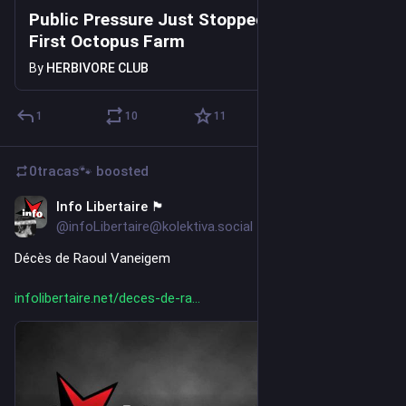
Public Pressure Just Stopped the World’s
First Octopus Farm
By
HERBIVORE CLUB
1
10
11
0tracas🐾
boosted
Info Libertaire 🏴
5d
@infoLibertaire@kolektiva.social
Décès de Raoul Vaneigem
infolibertaire.net/deces-de-ra