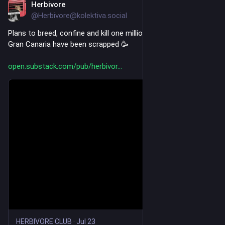
Herbivore
4d
@Herbivore@kolektiva.social
Plans to breed, confine and kill one million octopuses a year in 
Gran Canaria have been scrapped 🥳 
open.substack.com/pub/herbivor
HERBIVORE CLUB
·
Jul 23