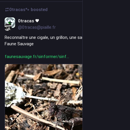
0tracas🐾
boosted
0tracas 🖤
1d
@0tracas@piaille.fr
Reconnaître une cigale, un grillon, une sauterelle, un criquet - 
Faune Sauvage
faunesauvage.fr/sinformer/sinf